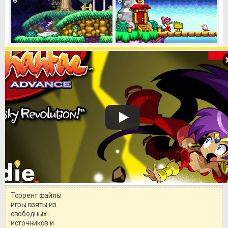
Торрент файлы
Уважаемый посетитель!
игры взяты из
Перед бесплатным скачиванием
свободных
игры, рекомендуем ознакомиться с
системными требованиями и
источников и