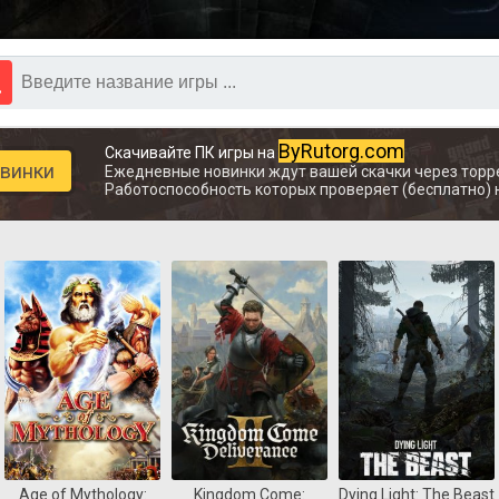
ByRutorg.com
Скачивайте ПК игры на
овинки
Ежедневные новинки ждут вашей скачки через торр
Работоспособность которых проверяет (бесплатно) 
Age of Mythology:
Kingdom Come:
Dying Light: The Beast