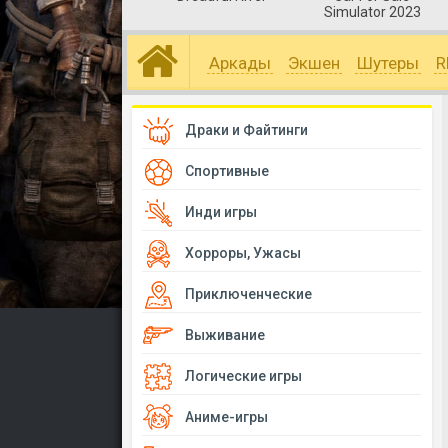
Simulator 2023
Аркады
Экшен
Шутеры
R
Драки и Файтинги
Спортивные
Инди игры
Хорроры, Ужасы
Приключенческие
Выживание
Логические игры
Аниме-игры