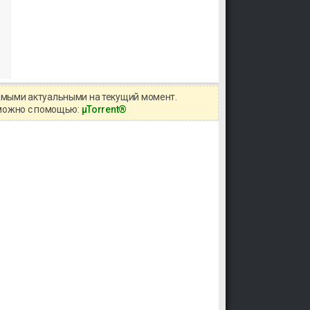
самыми актуальными на текущий момент.
 можно с помощью:
μTorrent®