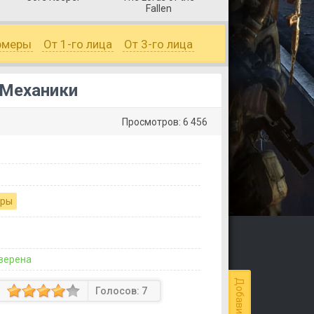
Fallen
рмеры
От 1-го лица
От 3-го лица
. Механики
Просмотров: 6 456
гры
верена
Голосов:
7