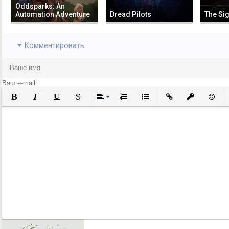
Oddsparks: An
Automation Adventure
Dread Pilots
The Sig
Комментировать
Полужирный
Курсив
Подчеркнутый
Зачеркнутый
Выравнивание
Нумерованный список
Маркированный список
Вставить ссылку
Вставить за
Встави