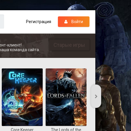
Регистрация
Войти
Старые игры
ент-клиент!
наша команда сайта.
Core Keeper
The Lords of the
REANIMAL