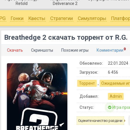
Retold
Deliverance 2
PG
Гонки
Квесты
Стратегии
Симуляторы
Платфо
Breathedge 2 скачать торрент от R.G
0
Скачать
Скриншоты
Похожие игры
Комментарии
Обновлено:
22.01.2024
Загрузок:
6 456
Торрент
,
Ожидаемые и
Добавил:
Admin
Статус:
Игра про
Оцените качество раздачи