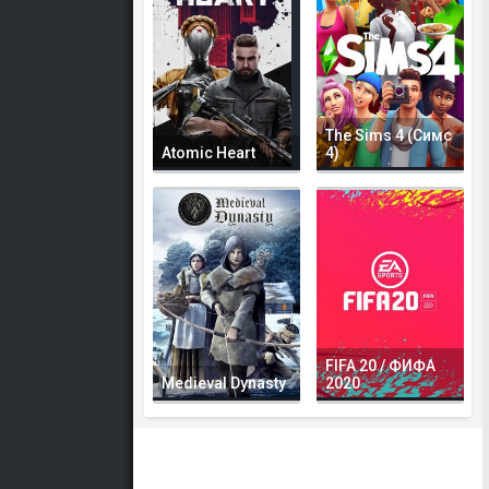
The Sims 4 (Симс
Atomic Heart
4)
FIFA 20 / ФИФА
Medieval Dynasty
2020