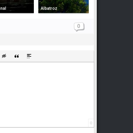
nal
Albatroz
0
щищенную ссылку
ть смайлик
Вставка скрытого текста
Вставка цитаты
Вставка спойлера
0