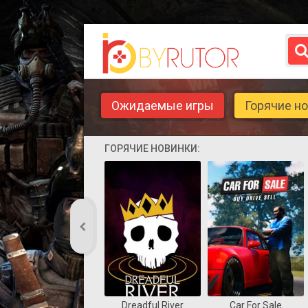
Ожидаемые игры
Горячие н
ГОРЯЧИЕ НОВИНКИ:
Dreadful River
Car For Sale