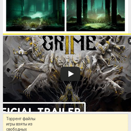
Торрент файлы
Уважаемый посетитель!
игры взяты из
Перед бесплатным скачиванием
свободных
игры, рекомендуем ознакомиться с