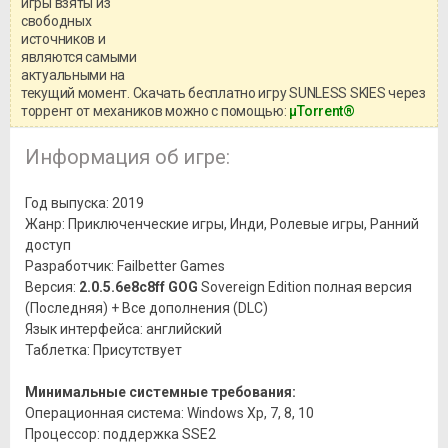
игры взяты из
Перед бесплатным скачиванием
свободных
игры, рекомендуем ознакомиться с
системными требованиями и
источников и
информацией о репаке.
являются самыми
актуальными на
текущий момент. Скачать бесплатно игру SUNLESS SKIES через
торрент от механиков можно с помощью:
μTorrent®
Информация об игре:
Год выпуска: 2019
Жанр: Приключенческие игры, Инди, Ролевые игры, Ранний
доступ
Разработчик: Failbetter Games
Версия:
2.0.5.6e8c8ff GOG
Sovereign Edition полная версия
(Последняя) + Все дополнения (DLC)
Язык интерфейса: английский
Таблетка: Присутствует
Минимальные системные требования:
Операционная система: Windows Xp, 7, 8, 10
Процессор: поддержка SSE2