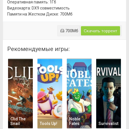
Оперативная память: 1Гб
Видеокарта: DX9 совместимость
Памяти на Жестком Диске: 700Мб
700Мб
Скачать торрент
Рекомендуемые игры:
Clid The
Noble
Snail
Tools Up!
Fates
Survivalist