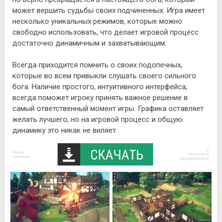
может вершить судьбы своих подчиненных. Игра имеет
несколько уникальных режимов, которые можно
свободно использовать, что делает игровой процесс
достаточно динамичным и захватывающим.
Всегда приходится помнить о своих подопечных,
которые во всем привыкли слушать своего сильного
бога. Наличие простого, интуитивного интерфейса,
всегда поможет игроку принять важное решение в
самый ответственный момент игры. Графика оставляет
желать лучшего, но на игровой процесс и общую
динамику это никак не виляет.