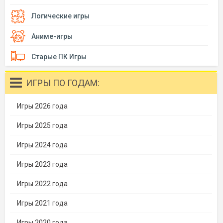
Логические игры
Аниме-игры
Старые ПК Игры
ИГРЫ ПО ГОДАМ:
Игры 2026 года
Игры 2025 года
Игры 2024 года
Игры 2023 года
Игры 2022 года
Игры 2021 года
Игры 2020 года