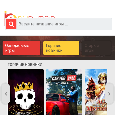
Ожидаемые
Горячие
Старые
игры
новинки
игры
ГОРЯЧИЕ НОВИНКИ: