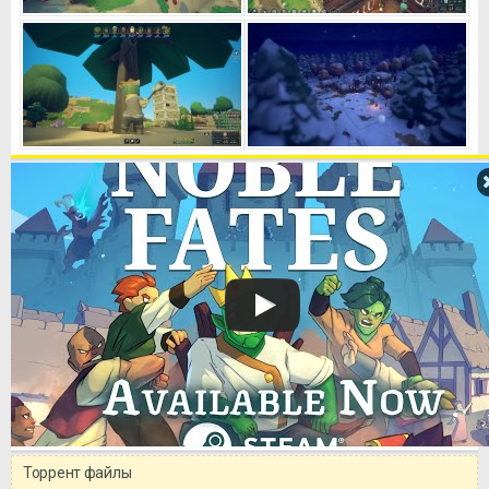
Торрент файлы
Уважаемый посетитель!