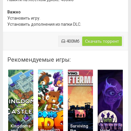
Важно
Установить игру.
Установить дополнения из папки DLC.
400Мб
Скачать торрент
Рекомендуемые игры:
Kingdoms
Surviving
and
Bloons TD
the
Hotel