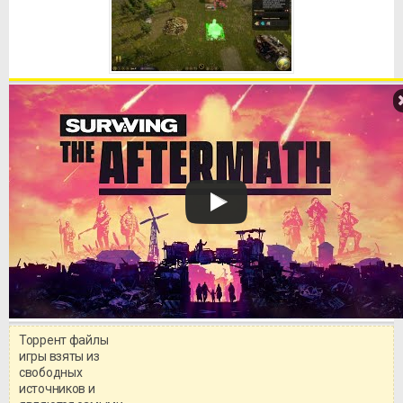
Торрент файлы
Уважаемый посетитель!
игры взяты из
Перед бесплатным скачиванием
свободных
игры, рекомендуем ознакомиться с
системными требованиями и
источников и
информацией о репаке.