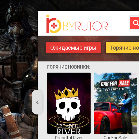
Ожидаемые игры
Горячие н
ГОРЯЧИЕ НОВИНКИ:
Dreadful River
Car For Sale