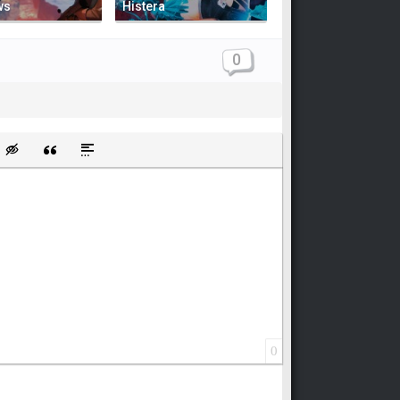
ws
Histera
0
щищенную ссылку
ть смайлик
Вставка скрытого текста
Вставка цитаты
Вставка спойлера
0