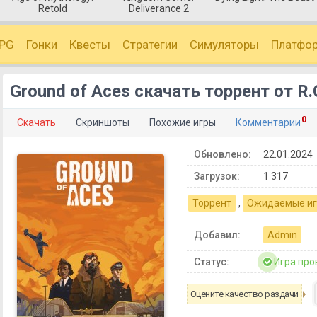
Retold
Deliverance 2
PG
Гонки
Квесты
Стратегии
Симуляторы
Платфо
Ground of Aces скачать торрент от R
0
Скачать
Скриншоты
Похожие игры
Комментарии
Обновлено:
22.01.2024
Загрузок:
1 317
Торрент
,
Ожидаемые и
Добавил:
Admin
Статус:
Игра про
Оцените качество раздачи