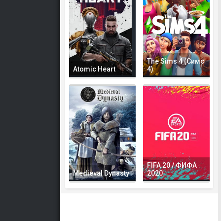
The Sims 4 (Симс
Atomic Heart
4)
FIFA 20 / ФИФА
Medieval Dynasty
2020