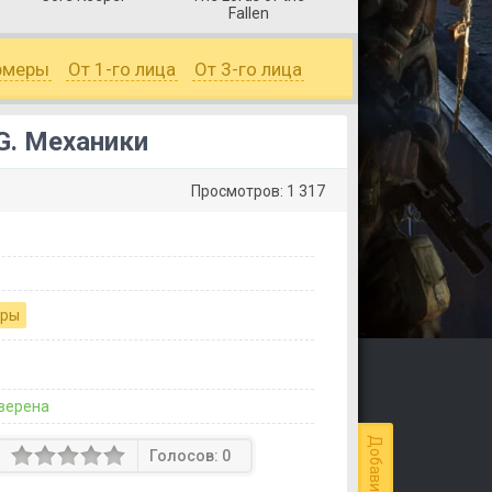
Fallen
рмеры
От 1-го лица
От 3-го лица
.G. Механики
Просмотров: 1 317
гры
верена
Голосов:
0