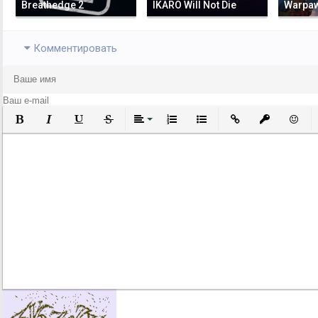
Breathedge 2
IKARO Will Not Die
Warpa
Комментировать
Полужирный
Курсив
Подчеркнутый
Зачеркнутый
Выравнивание
Нумерованный список
Маркированный список
Вставить ссылку
Вставить за
Встави