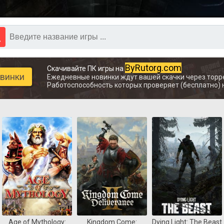
ByRutorg.com
Скачивайте ПК игры на
овинки
Ежедневные новинки ждут вашей скачки через торр
Работоспособность которых проверяет (бесплатно) 
Age of Mythology:
Kingdom Come:
Dying Light: The Beast