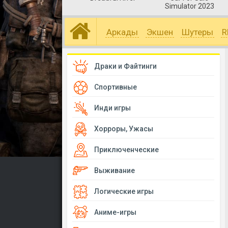
Simulator 2023
Аркады
Экшен
Шутеры
R
Драки и Файтинги
Спортивные
Инди игры
Хорроры, Ужасы
Приключенческие
Выживание
Логические игры
Аниме-игры