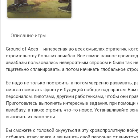
Описание игры
Ground of Aces – интересная во всех смыслах стратегия, к
строительству больших авиабаз. Все самое важное происход
авиабазы пользовались невероятным спросом и были так не
тщательно спланировать, а потом начинать глобальное стро
Ее надо не только построить, а потом уверенно развивать, 
смогла помогать фронту и будущей победе над врагом. Вам 
персоналом, пилотами, другими работниками, чтобы они пра
Приготовьтесь выполнять интересные задания, при помощи 
авиабазу, а также строить что-то новое. Устанавливайте зен
выносить их самолеты.
Вы сможете с головой окунуться в эту кровопролитную войн
отбивать атаку врага и защищать свой персонал от уничтож