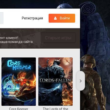
Регистрация
Войти
Старые игры
ент-клиент!
наша команда сайта.
Core Keeper
The Lords of the
REANIMAL