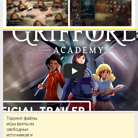
Торрент файлы
Уважаемый посетитель!
игры взяты из
Перед бесплатным скачиванием
свободных
игры, рекомендуем ознакомиться с
системными требованиями и
источников и