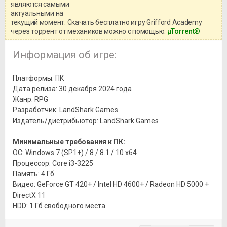
информацией о репаке.
являются самыми
актуальными на
текущий момент. Скачать бесплатно игру Grifford Academy
через торрент от механиков можно с помощью:
μTorrent®
Информация об игре:
Платформы: ПК
Дата релиза: 30 декабря 2024 года
Жанр: RPG
Разработчик: LandShark Games
Издатель/дистрибьютор: LandShark Games
Минимальные требования к ПК:
ОС: Windows 7 (SP1+) / 8 / 8.1 / 10 x64
Процессор: Core i3-3225
Память: 4 Гб
Видео: GeForce GT 420+ / Intel HD 4600+ / Radeon HD 5000 +
DirectX 11
HDD: 1 Гб свободного места