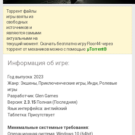
Торрент файлы
Уважаемый посетитель!
игры взяты из
Перед бесплатным скачиванием
свободных
игры, рекомендуем ознакомиться с
системными требованиями и
источников и
информацией о репаке.
являются самыми
актуальными на
текущий момент. Скачать бесплатно игру Floor44 через
торрент от механиков можно с помощью:
μTorrent®
Информация об игре:
Год выпуска: 2023
Жанр: Экшены, Приключенческие игры, Инди, Ролевые
игры
Разработчик: Glen Games
Версия:
2.3.15
Полная (Последняя)
Язык интерфейса: английский
Таблетка: Присутствует
Минимальные системные требования:
Операционная система: Windows 10 (64bit)