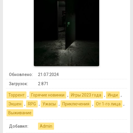
Обновлено:
21.07.2024
Загрузок:
2 871
Торрент
,
Горячие новинки
,
Игры 2023 года
,
Инди
,
Экшен
,
RPG
,
Ужасы
,
Приключения
,
От 1-го лица
,
Выживание
Добавил:
Admin