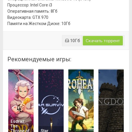
Процессор: Intel Core i3
Оперативная память: 8Гб
Видеокарта: GTX 970
Памяти на Жестком Диске: 10Гб
10Гб
Скачать торрент
Рекомендуемые игры:
Esdraz:
The
Throne of
Star