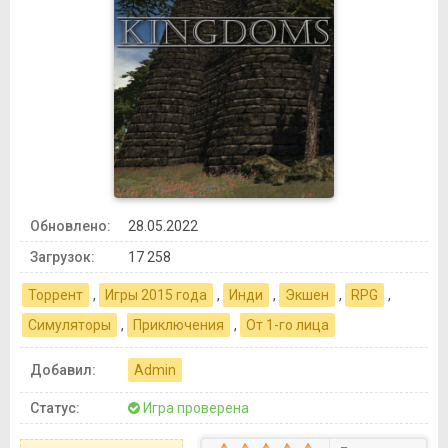
Обновлено:
28.05.2022
Загрузок:
17 258
Торрент
,
Игры 2015 года
,
Инди
,
Экшен
,
RPG
,
Симуляторы
,
Приключения
,
От 1-го лица
Добавил:
Admin
Статус:
Игра проверена