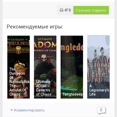
4Гб
Скачать торрент
Рекомендуемые игры:
The
Dungeon
Of
Naheulbeuk:
Ultimate
The
ADOM -
A
Amulet Of
Caverns
Legionary’s
Chaos
of Chaos
Tangledeep
Life
0
Комментировать