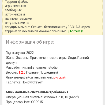
Торрент файлы
Уважаемый посетитель!
игры взяты из
Перед бесплатным скачиванием
свободных
игры, рекомендуем ознакомиться с
системными требованиями и
источников и
информацией о репаке.
являются самыми
актуальными на
текущий момент. Скачать бесплатно игру EBOLA 3 через
торрент от механиков можно с помощью:
μTorrent®
Информация об игре:
Год выпуска: 2022
Жанр: Экшены, Приключенческие игры, Инди, Ранний
доступ
Разработчик: indie_games_studio
Версия:
1.2.0
Полная (Последняя)
Язык интерфейса: английский,
русский
Таблетка: Присутствует
Минимальные системные требования:
Операционная система: Windows 7, 8, 10 (64bit)
Процессор: Intel CORE i5