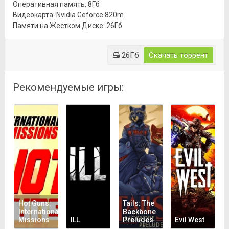
Оперативная память: 8Гб
Видеокарта: Nvidia Geforce 820m
Памяти на Жестком Диске: 26Гб
26Гб
Скачать торрент
Рекомендуемые игры:
Hot Guns:
Tails: The
International
Backbone
Missions
ILL
Preludes
Evil West