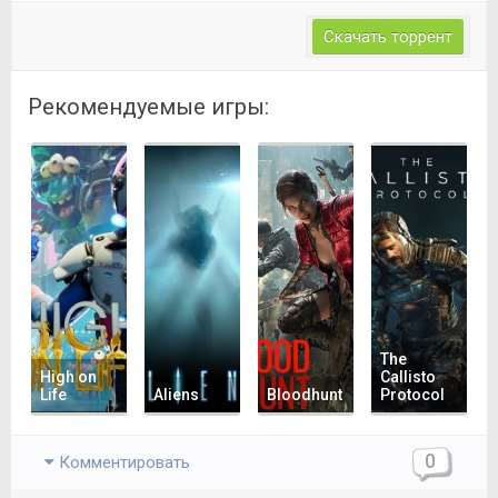
Скачать торрент
Рекомендуемые игры:
The
High on
Callisto
Life
Aliens
Bloodhunt
Protocol
0
Комментировать