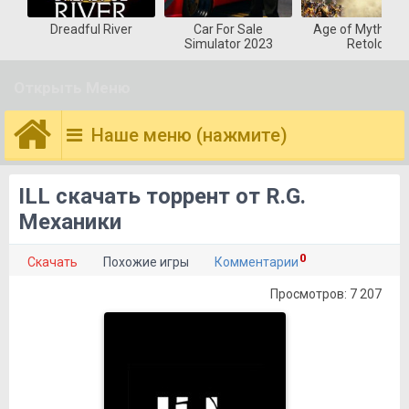
Dreadful River
Car For Sale
Age of Mytholog
Simulator 2023
Retold
Открыть Меню
Наше меню (нажмите)
ILL скачать торрент от R.G.
Механики
0
Скачать
Похожие игры
Комментарии
Просмотров: 7 207