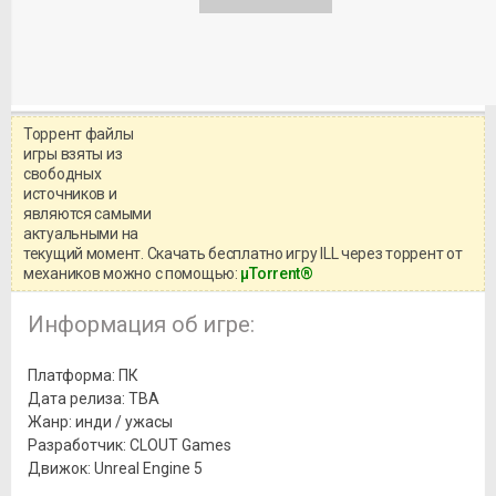
Торрент файлы
Уважаемый посетитель!
игры взяты из
Перед бесплатным скачиванием
свободных
игры, рекомендуем ознакомиться с
системными требованиями и
источников и
информацией о репаке.
являются самыми
актуальными на
текущий момент. Скачать бесплатно игру ILL через торрент от
механиков можно с помощью:
μTorrent®
Информация об игре:
Платформа: ПК
Дата релиза: TBA
Жанр: инди / ужасы
Разработчик: CLOUT Games
Движок: Unreal Engine 5