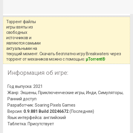
Торрент файлы
Уважаемый посетитель!
игры взяты из
Перед бесплатным скачиванием
свободных
игры, рекомендуем ознакомиться с
системными требованиями и
источников и
информацией о репаке.
являются самыми
актуальными на
текущий момент. Скачать бесплатно игру Breakwaters через
торрент от механиков можно с помощью:
μTorrent®
Информация об игре:
Год выпуска: 2021
Жанр: Экшены, Приключенческие игры, Инди, Симуляторы,
Ранний доступ
Разработчик: Soaring Pixels Games
Версия:
0.9.881 Build 20246672
(Последняя)
Язык интерфейса: английский
Таблетка: Присутствует