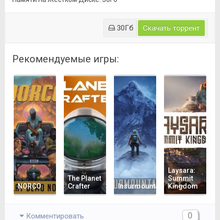
30Гб
Скачать торрент
Рекомендуемые игры:
Laysara:
The Planet
Summit
NORCO
Crafter
Insurmountable
Kingdom
0
Комментировать