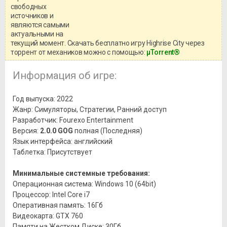
свободных
игры, рекомендуем ознакомиться с
системными требованиями и
источников и
информацией о репаке.
являются самыми
актуальными на
текущий момент. Скачать бесплатно игру Highrise City через
торрент от механиков можно с помощью:
μTorrent®
Информация об игре:
Год выпуска: 2022
Жанр: Симуляторы, Стратегии, Ранний доступ
Разработчик: Fourexo Entertainment
Версия:
2.0.0 GOG
полная (Последняя)
Язык интерфейса: английский
Таблетка: Присутствует
Минимальные системные требования:
Операционная система: Windows 10 (64bit)
Процессор: Intel Core i7
Оперативная память: 16Гб
Видеокарта: GTX 760
Памяти на Жестком Диске: 30Гб