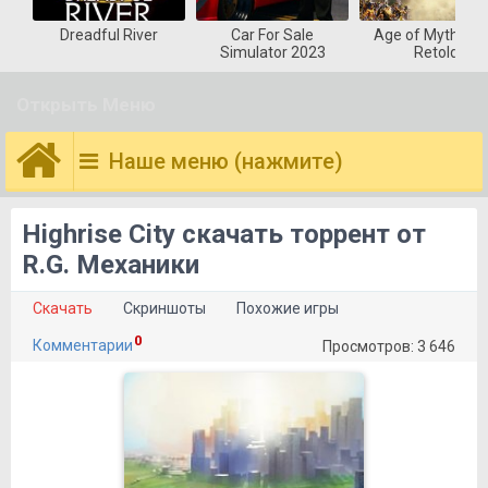
Dreadful River
Car For Sale
Age of Mytholog
Simulator 2023
Retold
Открыть Меню
Наше меню (нажмите)
Highrise City скачать торрент от
R.G. Механики
Скачать
Скриншоты
Похожие игры
0
Комментарии
Просмотров: 3 646