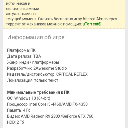
системными требованиями и
источников и
информацией о репаке.
являются самыми
актуальными на
текущий момент. Скачать бесплатно игру Altered Alma через
торрент от механиков можно с помощью:
μTorrent®
Информация об игре:
Платформа: ПК
Дата релиза: TBA
Жанр: инди / платформеры
Разработчик: 2Awesome Studio
Издатель/дистрибьютор: CRITICAL REFLEX
Локализация: только текст
Минимальные требования к ПК:
ОС: Windows 10 (64-bit)
Процессор: Intel Core i5-4460/AMD FX-4350
Память: 4 Гб
Видео: AMD Radeon R9 280X/GeForce GTX 760
HDD: 2 Гб