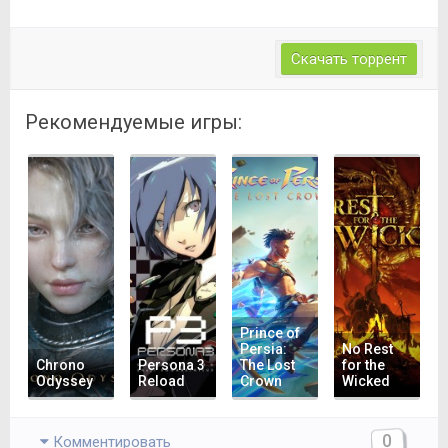
Скачать торрент
Рекомендуемые игры:
Prince of
Persia:
No Rest
Chrono
Persona 3
The Lost
for the
Odyssey
Reload
Crown
Wicked
0
Комментировать