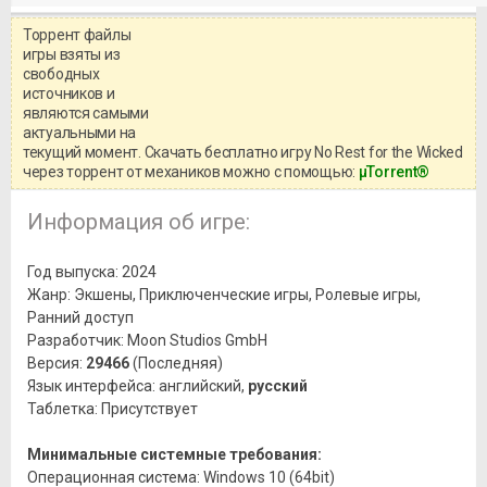
Торрент файлы
Уважаемый посетитель!
игры взяты из
Перед бесплатным скачиванием
свободных
игры, рекомендуем ознакомиться с
системными требованиями и
источников и
информацией о репаке.
являются самыми
актуальными на
текущий момент. Скачать бесплатно игру No Rest for the Wicked
через торрент от механиков можно с помощью:
μTorrent®
Информация об игре:
Год выпуска: 2024
Жанр: Экшены, Приключенческие игры, Ролевые игры,
Ранний доступ
Разработчик: Moon Studios GmbH
Версия:
29466
(Последняя)
Язык интерфейса: английский,
русский
Таблетка: Присутствует
Минимальные системные требования:
Операционная система: Windows 10 (64bit)