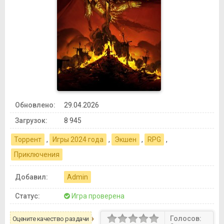
Обновлено:
29.04.2026
Загрузок:
8 945
Торрент
,
Игры 2024 года
,
Экшен
,
RPG
,
Приключения
Добавил:
Admin
Статус:
Игра проверена
Голосов:
Оцените качество раздачи