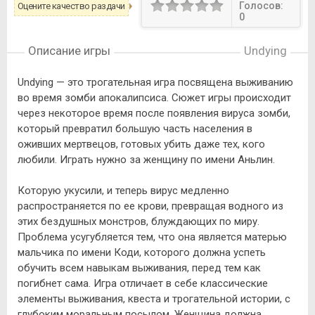
Голосов:
Оцените качество раздачи
0
Описание игры
Undying
Undying — это трогательная игра посвящена выживанию
во время зомби апокалипсиса. Сюжет игры происходит
через некоторое время после появления вируса зомби,
который превратил большую часть населения в
оживших мертвецов, готовых убить даже тех, кого
любили. Играть нужно за женщину по имени Аньлин.
Которую укусили, и теперь вирус медленно
распространяется по ее крови, превращая водного из
этих бездушных монстров, блуждающих по миру.
Проблема усугубляется тем, что она является матерью
мальчика по имени Коди, которого должна успеть
обучить всем навыкам выживания, перед тем как
погибнет сама. Игра отличает в себе классические
элементы выживания, квеста и трогательной истории, с
глубоким моральным посылом. Женщина должна