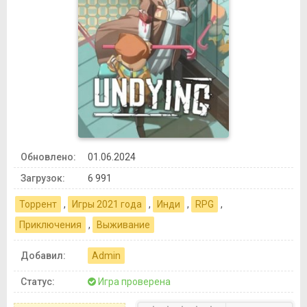
Обновлено:
01.06.2024
Загрузок:
6 991
Торрент
,
Игры 2021 года
,
Инди
,
RPG
,
Приключения
,
Выживание
Добавил:
Admin
Статус:
Игра проверена