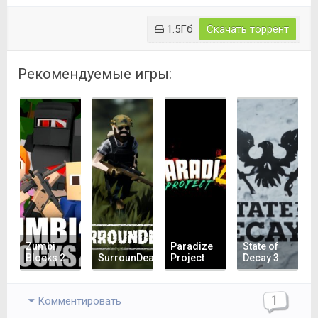
1.5Гб
Скачать торрент
Рекомендуемые игры:
Zumbi
Paradize
State of
Blocks 2
SurrounDead
Project
Decay 3
1
Комментировать