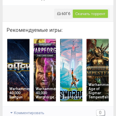
60Гб
Скачать торрент
Рекомендуемые игры:
Warhammer
Warhammer
Warhammer
Age of
40,000:
40,000:
Sigmar:
Boltgun
Warpforge
Swordcery
Tempestfall
0
Комментировать