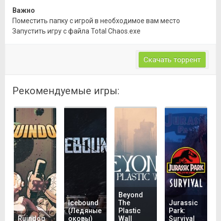
Важно
Поместить папку с игрой в необходимое вам место
Запустить игру с файла Total Chaos.exe
Скачать торрент
Рекомендуемые игры:
Beyond
Icebound
The
Jurassic
(Ледяные
Plastic
Park:
Ruindog
оковы)
Wall
Survival