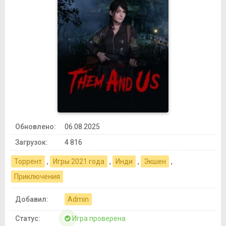
Обновлено:
06.08.2025
Загрузок:
4 816
Торрент
,
Игры 2021 года
,
Инди
,
Экшен
,
Приключения
Добавил:
Admin
Статус:
Игра проверена