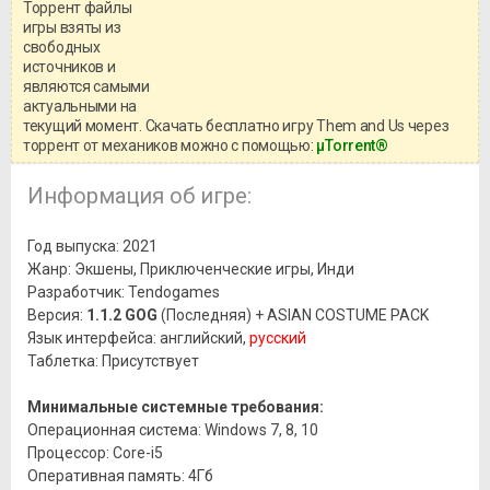
Торрент файлы
Уважаемый посетитель!
игры взяты из
Перед бесплатным скачиванием
свободных
игры, рекомендуем ознакомиться с
системными требованиями и
источников и
информацией о репаке.
являются самыми
актуальными на
текущий момент. Скачать бесплатно игру Them and Us через
торрент от механиков можно с помощью:
μTorrent®
Информация об игре:
Год выпуска: 2021
Жанр: Экшены, Приключенческие игры, Инди
Разработчик: Tendogames
Версия:
1.1.2 GOG
(Последняя) + ASIAN COSTUME PACK
Язык интерфейса: английский,
русский
Таблетка: Присутствует
Минимальные системные требования:
Операционная система: Windows 7, 8, 10
Процессор: Core-i5
Оперативная память: 4Гб