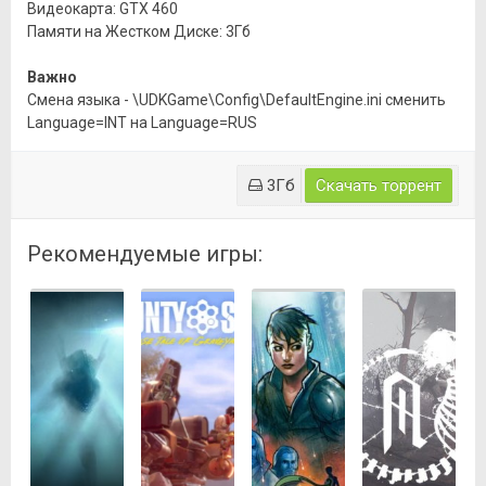
Видеокарта: GTX 460
Памяти на Жестком Диске: 3Гб
Важно
Смена языка - \UDKGame\Config\DefaultEngine.ini сменить
Language=INT на Language=RUS
3Гб
Скачать торрент
Рекомендуемые игры: