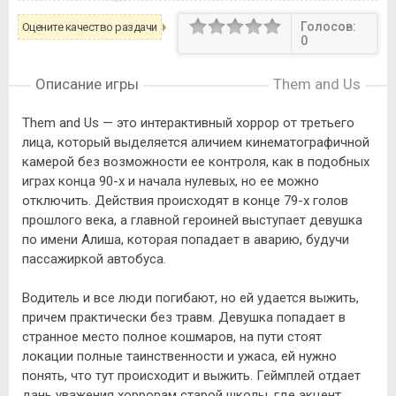
Голосов:
Оцените качество раздачи
0
Описание игры
Them and Us
Them and Us — это интерактивный хоррор от третьего
лица, который выделяется аличием кинематографичной
камерой без возможности ее контроля, как в подобных
играх конца 90-х и начала нулевых, но ее можно
отключить. Действия происходят в конце 79-х голов
прошлого века, а главной героиней выступает девушка
по имени Алиша, которая попадает в аварию, будучи
пассажиркой автобуса.
Водитель и все люди погибают, но ей удается выжить,
причем практически без травм. Девушка попадает в
странное место полное кошмаров, на пути стоят
локации полные таинственности и ужаса, ей нужно
понять, что тут происходит и выжить. Геймплей отдает
дань уважения хоррорам старой школы, где акцент