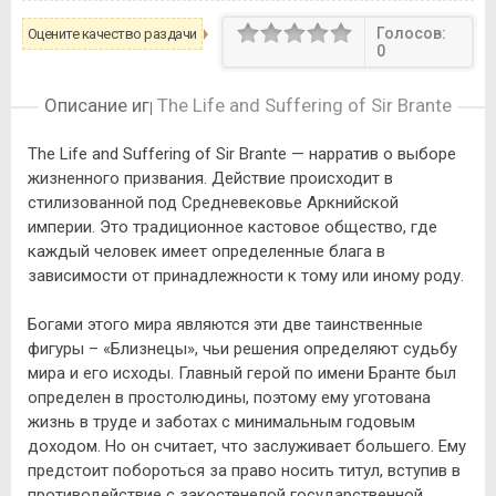
Голосов:
Оцените качество раздачи
0
Описание игры
The Life and Suffering of Sir Brante
The Life and Suffering of Sir Brante — нарратив о выборе
жизненного призвания. Действие происходит в
стилизованной под Средневековье Аркнийской
империи. Это традиционное кастовое общество, где
каждый человек имеет определенные блага в
зависимости от принадлежности к тому или иному роду.
Богами этого мира являются эти две таинственные
фигуры – «Близнецы», чьи решения определяют судьбу
мира и его исходы. Главный герой по имени Бранте был
определен в простолюдины, поэтому ему уготована
жизнь в труде и заботах с минимальным годовым
доходом. Но он считает, что заслуживает большего. Ему
предстоит побороться за право носить титул, вступив в
противодействие с закостенелой государственной