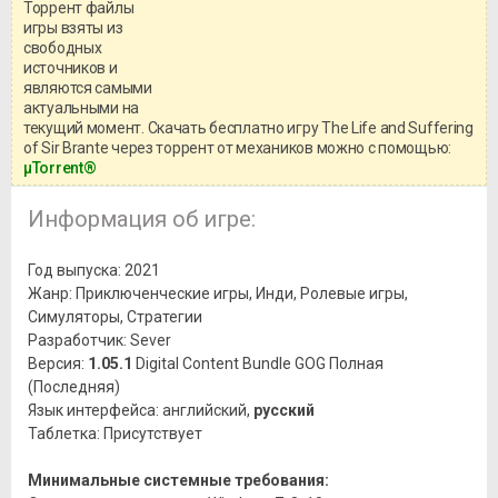
Торрент файлы
Уважаемый посетитель!
игры взяты из
Перед бесплатным скачиванием
свободных
игры, рекомендуем ознакомиться с
системными требованиями и
источников и
информацией о репаке.
являются самыми
актуальными на
текущий момент. Скачать бесплатно игру The Life and Suffering
of Sir Brante через торрент от механиков можно с помощью:
μTorrent®
Информация об игре:
Год выпуска: 2021
Жанр: Приключенческие игры, Инди, Ролевые игры,
Симуляторы, Стратегии
Разработчик: Sever
Версия:
1.05.1
Digital Content Bundle GOG Полная
(Последняя)
Язык интерфейса: английский,
русский
Таблетка: Присутствует
Минимальные системные требования: