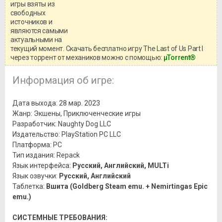
игры взяты из
Перед бесплатным скачиванием
свободных
игры, рекомендуем ознакомиться с
системными требованиями и
источников и
информацией о репаке.
являются самыми
актуальными на
текущий момент. Скачать бесплатно игру The Last of Us Part I
через торрент от механиков можно с помощью:
μTorrent®
Информация об игре:
Дата выхода: 28 мар. 2023
Жанр: Экшены, Приключенческие игры
Разработчик: Naughty Dog LLC
Издательство: PlayStation PC LLC
Платформа: PC
Тип издания: Repack
Язык интерфейса:
Русский, Английский, MULTi
Язык озвучки:
Русский, Английский
Таблeтка:
Вшита (Goldberg Steam emu. + Nemirtingas Epic
emu.)
СИСТЕМНЫЕ ТРЕБОВАНИЯ: