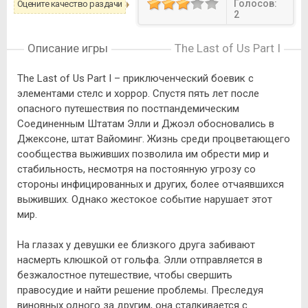
Голосов:
Оцените качество раздачи
2
Описание игры
The Last of Us Part I
The Last of Us Part I – приключенческий боевик с
элементами стелс и хоррор. Спустя пять лет после
опасного путешествия по постпандемическим
Соединенным Штатам Элли и Джоэл обосновались в
Джексоне, штат Вайоминг. Жизнь среди процветающего
сообщества выживших позволила им обрести мир и
стабильность, несмотря на постоянную угрозу со
стороны инфицированных и других, более отчаявшихся
выживших. Однако жестокое событие нарушает этот
мир.
На глазах у девушки ее близкого друга забивают
насмерть клюшкой от гольфа. Элли отправляется в
безжалостное путешествие, чтобы свершить
правосудие и найти решение проблемы. Преследуя
виновных одного за другим, она сталкивается с