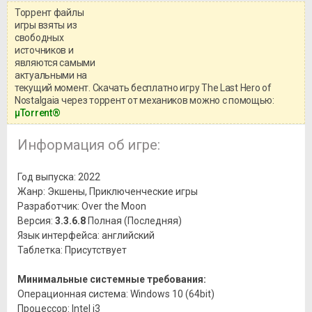
Торрент файлы
Уважаемый посетитель!
игры взяты из
Перед бесплатным скачиванием
свободных
игры, рекомендуем ознакомиться с
системными требованиями и
источников и
информацией о репаке.
являются самыми
актуальными на
текущий момент. Скачать бесплатно игру The Last Hero of
Nostalgaia через торрент от механиков можно с помощью:
μTorrent®
Информация об игре:
Год выпуска: 2022
Жанр: Экшены, Приключенческие игры
Разработчик: Over the Moon
Версия:
3.3.6.8
Полная (Последняя)
Язык интерфейса: английский
Таблетка: Присутствует
Минимальные системные требования:
Операционная система: Windows 10 (64bit)
Процессор: Intel i3