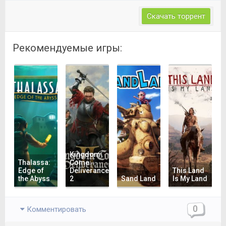
Скачать торрент
Рекомендуемые игры:
Kingdom
Thalassa:
Come:
Edge of
Deliverance
This Land
the Abyss
2
Sand Land
Is My Land
0
Комментировать