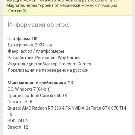
текущий момент. Скачать бесплатно игру The Land of the
Magnates через торрент от механиков можно с помощью:
μTorrent®
Информация об игре:
Платформа: ПК
Дата релиза: 2024 год
Жанр: action / платформеры
Разработчик: Permanent Way Games
Издатель/дистрибьютор: Freedom Games
Локализация: не переведено на русский
Минимальные требования к ПК:
ОС: Windows 7 (64-bit)
Процессор: Intel Core i5 6600 K
Память: 8 Гб
Видео: AMD Radeon R7 360 4 Гб/NVIDIA GeForce GTX 670 Ti 4
Гб
HDD: 24 Гб
DirectX: 12