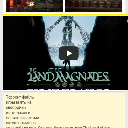
Торрент файлы
Уважаемый посетитель!
игры взяты из
Перед бесплатным скачиванием
свободных
игры, рекомендуем ознакомиться с
системными требованиями и
источников и
информацией о репаке.
являются самыми
актуальными на