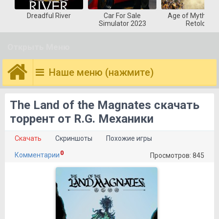
Dreadful River
Car For Sale
Age of Mytholog
Simulator 2023
Retold
Открыть Меню
Наше меню (нажмите)
The Land of the Magnates скачать
торрент от R.G. Механики
Скачать
Скриншоты
Похожие игры
0
Комментарии
Просмотров: 845