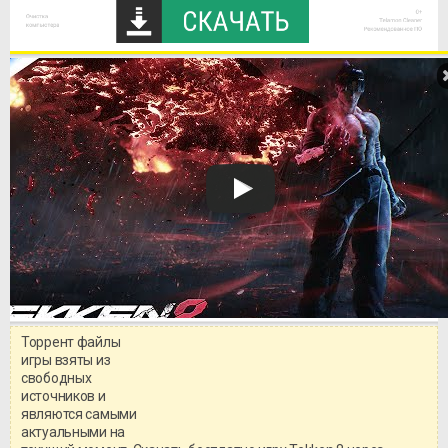
Торрент файлы
Уважаемый посетитель!
игры взяты из
Перед бесплатным скачиванием
свободных
игры, рекомендуем ознакомиться с
системными требованиями и
источников и
информацией о репаке.
являются самыми
актуальными на