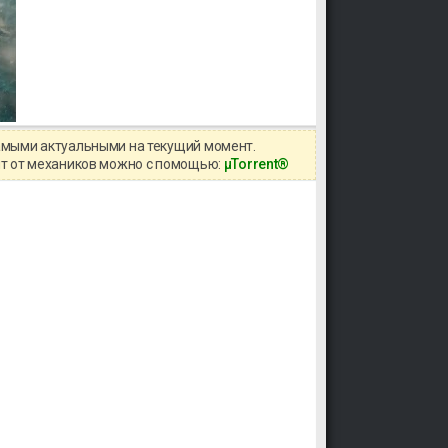
самыми актуальными на текущий момент.
ррент от механиков можно с помощью:
μTorrent®