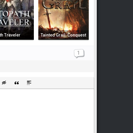
h Traveler
Tainted Grail: Conquest
1
щищенную ссылку
ть смайлик
Вставка скрытого текста
Вставка цитаты
Вставка спойлера