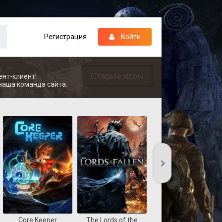
Регистрация
Войти
Старые игры
ент-клиент!
наша команда сайта.
Core Keeper
The Lords of the
REANIMAL