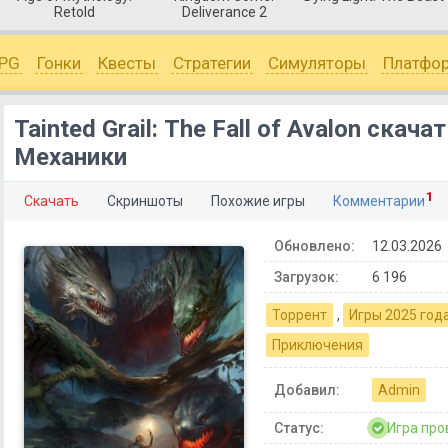
Retold
Deliverance 2
PG
Гонки
Квесты
Стратегии
Симуляторы
Платфо
Tainted Grail: The Fall of Avalon скача
Механики
1
Скачать
Скриншоты
Похожие игры
Комментарии
Обновлено:
12.03.2026
Загрузок:
6 196
Торрент
,
Игры 2025 год
Приключения
Добавил:
Admin
Статус:
Игра про