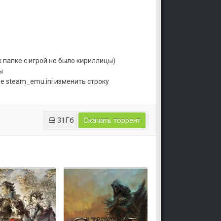
к папке с игрой не было кириллицы)
ы
йле steam_emu.ini изменить строку
31Гб
Скачать торрент