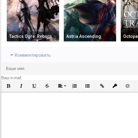
Tactics Ogre: Reborn
Astria Ascending
Octopat
Комментировать
Полужирный
Курсив
Подчеркнутый
Зачеркнутый
Выравнивание
Нумерованный список
Маркированный список
Вставить ссылку
Вставить за
Встави