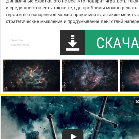
Динамичные схватки, это не все, что подарит игра. Есть та
и среди квестов есть также те, где проблемы можно решать
героя и его напарников можно прокачивать, а также менять 
стратегические мышление и продумывание дей1ствий напере