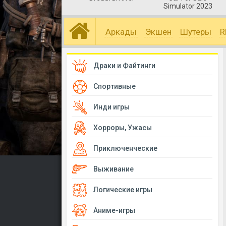
Simulator 2023
Аркады
Экшен
Шутеры
R
Драки и Файтинги
Спортивные
Инди игры
Хорроры, Ужасы
Приключенческие
Выживание
Логические игры
Аниме-игры