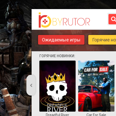
Ожидаемые игры
Горячие н
ГОРЯЧИЕ НОВИНКИ:
Dreadful River
Car For Sale