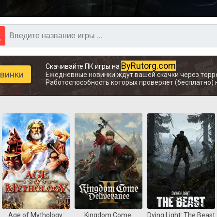
ByRutorg.com
Скачивайте ПК игры на
овинки
Ежедневные новинки ждут вашей скачки через торр
Работоспособность которых проверяет (бесплатно) 
Age of Mythology:
Kingdom Come:
Dying Light: The Beast