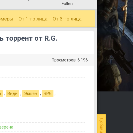
Fallen
рмеры
От 1-го лица
От 3-го лица
ть торрент от R.G.
Просмотров: 6 196
а
,
Инди
,
Экшен
,
RPG
,
верена