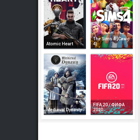
The Sims 4 (Симс
Atomic Heart
4)
FIFA 20 / ФИФА
Medieval Dynasty
2020