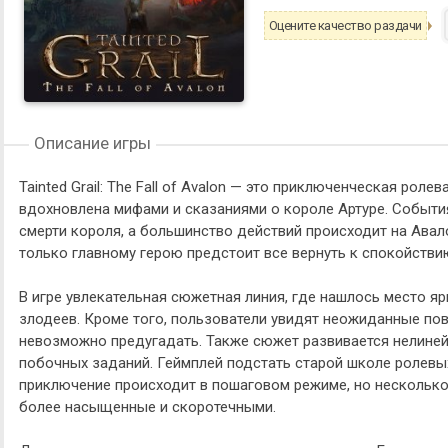
Оцените качество раздачи
Описание игры
Tainted Grail: The Fall of Avalon — это приключенческая роле
вдохновлена мифами и сказаниями о короле Артуре. События
смерти короля, а большинство действий происходит на Авало
только главному герою предстоит все вернуть к спокойстви
В игре увлекательная сюжетная линия, где нашлось место я
злодеев. Кроме того, пользователи увидят неожиданные по
невозможно предугадать. Также сюжет развивается нелиней
побочных заданий. Геймплей подстать старой школе ролевых 
приключение происходит в пошаговом режиме, но нескольк
более насыщенные и скоротечными.