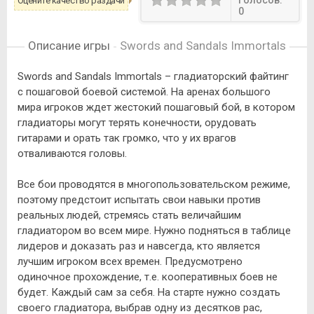
Голосов:
Оцените качество раздачи
0
Описание игры
Swords and Sandals Immortals
Swords and Sandals Immortals – гладиаторский файтинг
с пошаговой боевой системой. На аренах большого
мира игроков ждет жестокий пошаговый бой, в котором
гладиаторы могут терять конечности, орудовать
гитарами и орать так громко, что у их врагов
отваливаются головы.
Все бои проводятся в многопользовательском режиме,
поэтому предстоит испытать свои навыки против
реальных людей, стремясь стать величайшим
гладиатором во всем мире. Нужно подняться в таблице
лидеров и доказать раз и навсегда, кто является
лучшим игроком всех времен. Предусмотрено
одиночное прохождение, т.е. кооперативных боев не
будет. Каждый сам за себя. На старте нужно создать
своего гладиатора, выбрав одну из десятков рас,