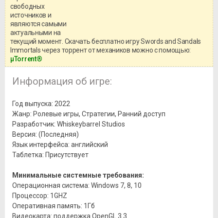
свободных
игры, рекомендуем ознакомиться с
системными требованиями и
источников и
информацией о репаке.
являются самыми
актуальными на
текущий момент. Скачать бесплатно игру Swords and Sandals
Immortals через торрент от механиков можно с помощью:
μTorrent®
Информация об игре:
Год выпуска: 2022
Жанр: Ролевые игры, Стратегии, Ранний доступ
Разработчик: Whiskeybarrel Studios
Версия: (Последняя)
Язык интерфейса: английский
Таблетка: Присутствует
Минимальные системные требования:
Операционная система: Windows 7, 8, 10
Процессор: 1GHZ
Оперативная память: 1Гб
Видеокарта: поддержка OpenGL 3.3