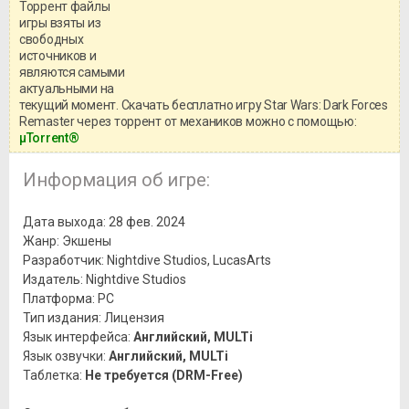
Торрент файлы
Уважаемый посетитель!
игры взяты из
Перед бесплатным скачиванием
свободных
игры, рекомендуем ознакомиться с
системными требованиями и
источников и
информацией о репаке.
являются самыми
актуальными на
текущий момент. Скачать бесплатно игру Star Wars: Dark Forces
Remaster через торрент от механиков можно с помощью:
μTorrent®
Информация об игре:
Дата выхода: 28 фев. 2024
Жанр: Экшены
Разработчик: Nightdive Studios, LucasArts
Издатель: Nightdive Studios
Платформа: PC
Тип издания: Лицензия
Язык интерфейса:
Английский, MULTi
Язык озвучки:
Английский, MULTi
Таблетка:
Не требуется (DRM-Free)