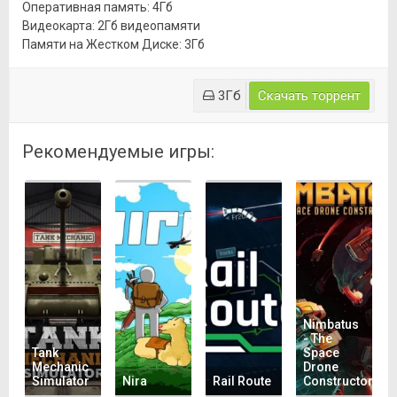
Оперативная память: 4Гб
Видеокарта: 2Гб видеопамяти
Памяти на Жестком Диске: 3Гб
3Гб
Скачать торрент
Рекомендуемые игры:
Nimbatus
- The
Tank
Space
Mechanic
Drone
Simulator
Nira
Rail Route
Constructor