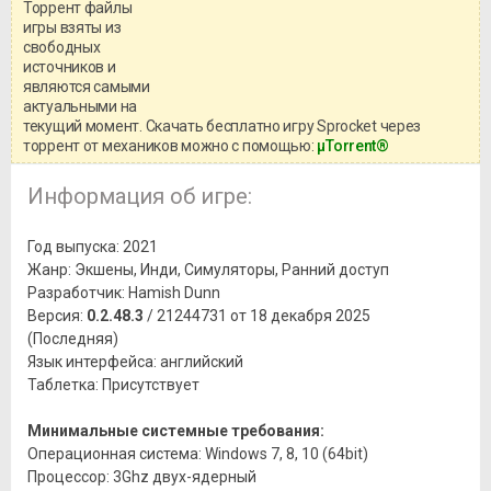
Торрент файлы
Уважаемый посетитель!
игры взяты из
Перед бесплатным скачиванием
свободных
игры, рекомендуем ознакомиться с
системными требованиями и
источников и
информацией о репаке.
являются самыми
актуальными на
текущий момент. Скачать бесплатно игру Sprocket через
торрент от механиков можно с помощью:
μTorrent®
Информация об игре:
Год выпуска: 2021
Жанр: Экшены, Инди, Симуляторы, Ранний доступ
Разработчик: Hamish Dunn
Версия:
0.2.48.3
/ 21244731 от 18 декабря 2025
(Последняя)
Язык интерфейса: английский
Таблетка: Присутствует
Минимальные системные требования:
Операционная система: Windows 7, 8, 10 (64bit)
Процессор: 3Ghz двух-ядерный