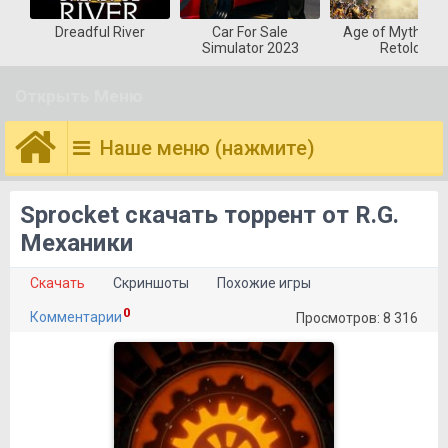
Dreadful River
Car For Sale
Age of Mytholog
Simulator 2023
Retold
Открыть Меню
Наше меню (нажмите)
Sprocket скачать торрент от R.G.
Механики
Скачать
Скриншоты
Похожие игры
0
Комментарии
Просмотров: 8 316