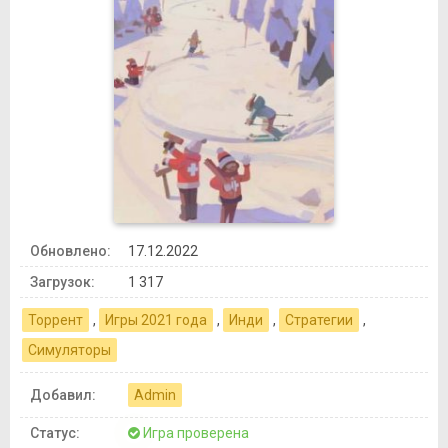
Обновлено:
17.12.2022
Загрузок:
1 317
Торрент
,
Игры 2021 года
,
Инди
,
Стратегии
,
Симуляторы
Добавил:
Admin
Статус:
Игра проверена