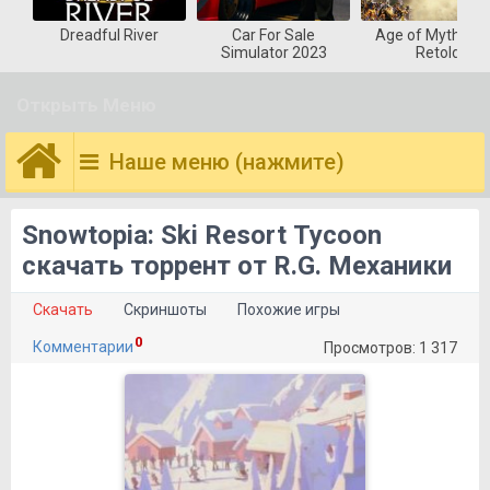
Dreadful River
Car For Sale
Age of Mytholog
Simulator 2023
Retold
Открыть Меню
Наше меню (нажмите)
Snowtopia: Ski Resort Tycoon
скачать торрент от R.G. Механики
Скачать
Скриншоты
Похожие игры
0
Комментарии
Просмотров: 1 317