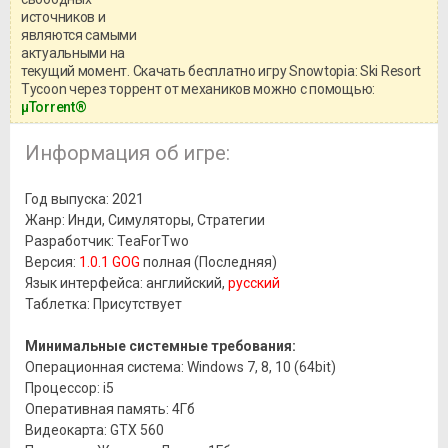
игры, рекомендуем ознакомиться с
системными требованиями и
источников и
информацией о репаке.
являются самыми
актуальными на
текущий момент. Скачать бесплатно игру Snowtopia: Ski Resort
Tycoon через торрент от механиков можно с помощью:
μTorrent®
Информация об игре:
Год выпуска: 2021
Жанр: Инди, Симуляторы, Стратегии
Разработчик: TeaForTwo
Версия:
1.0.1 GOG
полная (Последняя)
Язык интерфейса: английский,
русский
Таблетка: Присутствует
Минимальные системные требования:
Операционная система: Windows 7, 8, 10 (64bit)
Процессор: i5
Оперативная память: 4Гб
Видеокарта: GTX 560