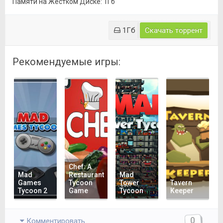
Памяти на Жестком Диске: 1Гб
1Гб
Скачать торрент
Рекомендуемые игры:
Chef: A
Mad
Restaurant
Mad
Games
Tycoon
Tower
Tavern
Tycoon 2
Game
Tycoon
Keeper
0
Комментировать