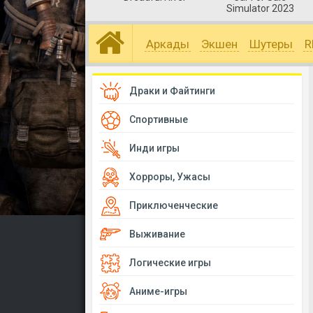
Simulator 2023
Аркады
Экшен
Шутеры
R
Драки и Файтинги
Спортивные
Инди игры
Хорроры, Ужасы
Приключенческие
Выживание
Логические игры
Аниме-игры