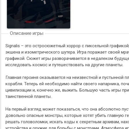
Описание игры
Signalis – это остросюжетный хоррор с пиксельной графико
экшена и изометрического шутера. Игра поражает своей мр
графикой. Сюжет игры разворачивается в недалеком будуще
исследовать космос и путешествовать на другие планеты.
Главная героиня оказывается на неизвестной и пустынной п
корабля. Теперь ей необходимо найти своего напарника, по
цивилизации и, конечно же, выжить. Большую часть игры п
таинственной планеты.
На первый взгляд может показаться, что она абсолютно пус
довольно опасные монстры, которые хотят убить главную г
решать головоломки, искать коды к секретным архивам, на
устройства и оружие для борьбы с монстрами. Атмосфера и