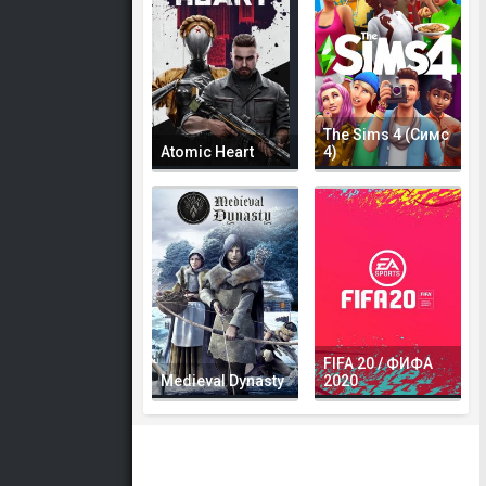
The Sims 4 (Симс
Atomic Heart
4)
FIFA 20 / ФИФА
Medieval Dynasty
2020