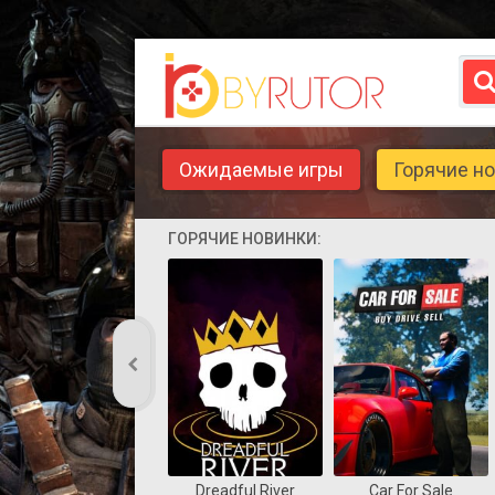
Ожидаемые игры
Горячие н
ГОРЯЧИЕ НОВИНКИ:
Dreadful River
Car For Sale