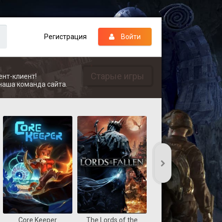
Регистрация
Войти
Старые игры
ент-клиент!
наша команда сайта.
Core Keeper
The Lords of the
REANIMAL