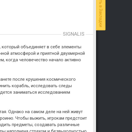
Добавить в Закладки
SIGNALIS
й, который объединяет в себе элементы
ачной атмосферой и приятной двухмерной
м, когда человечество начало активно
ланете после крушения космического
чинить корабль, исследовать следы
ридется заниматься исследованием
тая. Однако на самом деле на ней живут
ероиню. Чтобы выжить, игрокам предстоит
ходить предметы, создавать различные
гры наполнена страхом и безвыходностью,