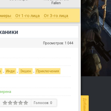
Fallen
рмеры
От 1-го лица
От 3-го лица
ханики
Просмотров: 1 044
а
,
Инди
,
Экшен
,
Приключения
верена
Голосов:
0