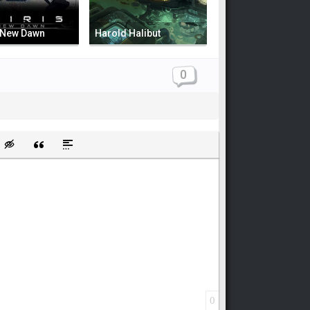
: New Dawn
Harold Halibut
0
щищенную ссылку
ть смайлик
Вставка скрытого текста
Вставка цитаты
Вставка спойлера
0