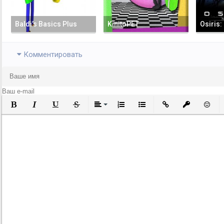
Baldi’s Basics Plus
KinitoPET
Osiris
Комментировать
Полужирный
Курсив
Подчеркнутый
Зачеркнутый
Выравнивание
Нумерованный список
Маркированный список
Вставить ссылку
Вставить за
Встави