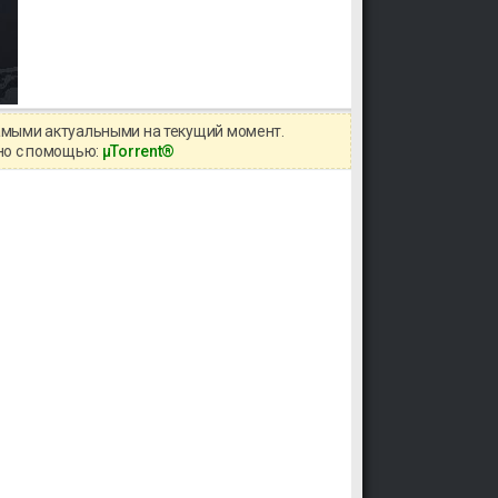
самыми актуальными на текущий момент.
жно с помощью:
μTorrent®