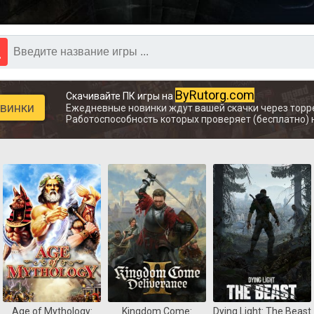
ByRutorg.com
Скачивайте ПК игры на
овинки
Ежедневные новинки ждут вашей скачки через торр
Работоспособность которых проверяет (бесплатно) 
Age of Mythology:
Kingdom Come:
Dying Light: The Beast