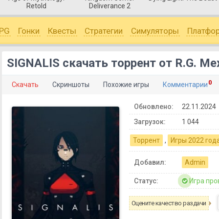
Retold
Deliverance 2
PG
Гонки
Квесты
Стратегии
Симуляторы
Платфо
SIGNALIS скачать торрент от R.G. Ме
0
Скачать
Скриншоты
Похожие игры
Комментарии
Обновлено:
22.11.2024
Загрузок:
1 044
Торрент
,
Игры 2022 год
Добавил:
Admin
Статус:
Игра про
Оцените качество раздачи