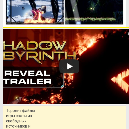
Торрент файлы
Уважаемый посетитель!
игры взяты из
Перед бесплатным скачиванием
свободных
игры, рекомендуем ознакомиться с
системными требованиями и
источников и