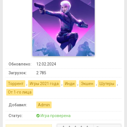
Обновлено:
12.02.2024
Загрузок:
2 785
Торрент
,
Игры 2021 года
,
Инди
,
Экшен
,
Шутеры
,
От 1-го лица
Добавил:
Admin
Статус:
Игра проверена