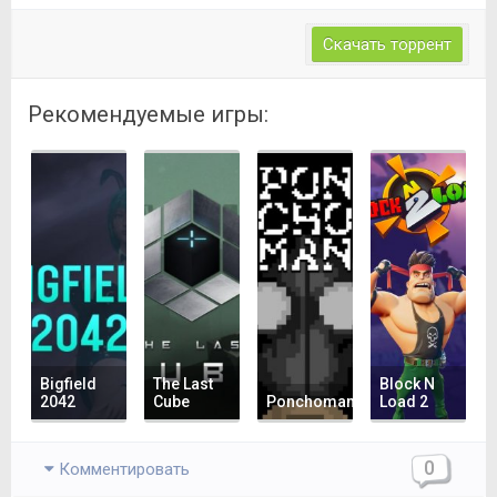
Скачать торрент
Рекомендуемые игры:
Bigfield
The Last
Block N
2042
Cube
Ponchoman
Load 2
0
Комментировать