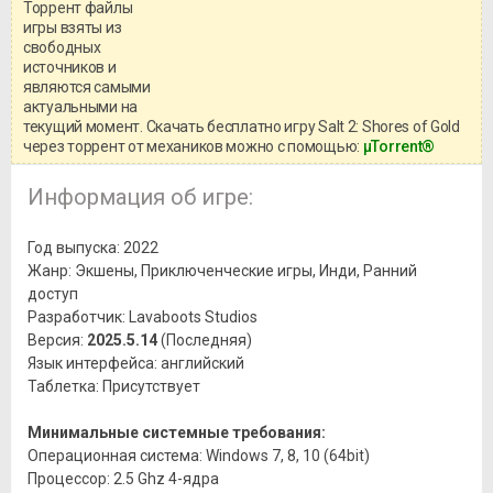
Торрент файлы
Уважаемый посетитель!
игры взяты из
Перед бесплатным скачиванием
свободных
игры, рекомендуем ознакомиться с
системными требованиями и
источников и
информацией о репаке.
являются самыми
актуальными на
текущий момент. Скачать бесплатно игру Salt 2: Shores of Gold
через торрент от механиков можно с помощью:
μTorrent®
Информация об игре:
Год выпуска: 2022
Жанр: Экшены, Приключенческие игры, Инди, Ранний
доступ
Разработчик: Lavaboots Studios
Версия:
2025.5.14
(Последняя)
Язык интерфейса: английский
Таблетка: Присутствует
Минимальные системные требования:
Операционная система: Windows 7, 8, 10 (64bit)
Процессор: 2.5 Ghz 4-ядра