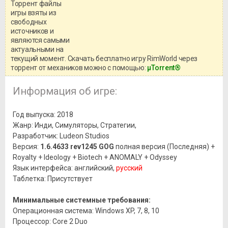
Торрент файлы
Уважаемый посетитель!
игры взяты из
Перед бесплатным скачиванием
свободных
игры, рекомендуем ознакомиться с
системными требованиями и
источников и
информацией о репаке.
являются самыми
актуальными на
текущий момент. Скачать бесплатно игру RimWorld через
торрент от механиков можно с помощью:
μTorrent®
Информация об игре:
Год выпуска: 2018
Жанр: Инди, Симуляторы, Стратегии,
Разработчик: Ludeon Studios
Версия:
1.6.4633 rev1245 GOG
полная версия (Последняя) +
Royalty + Ideology + Biotech + ANOMALY + Odyssey
Язык интерфейса: английский,
русский
Таблетка: Присутствует
Минимальные системные требования:
Операционная система: Windows XP, 7, 8, 10
Процессор: Core 2 Duo