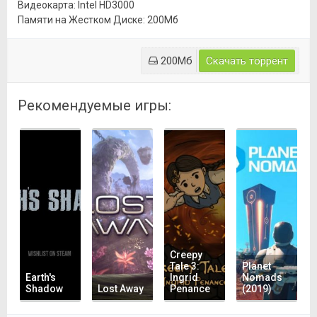
Видеокарта: Intel HD3000
Памяти на Жестком Диске: 200Мб
200Мб
Скачать торрент
Рекомендуемые игры:
Creepy
Tale 3:
Planet
Earth's
Ingrid
Nomads
Shadow
Lost Away
Penance
(2019)