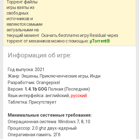
Торрент файлы
Уважаемый посетитель!
игры взяты из
Перед бесплатным скачиванием
свободных
игры, рекомендуем ознакомиться с
системными требованиями и
источников и
информацией о репаке.
являются самыми
актуальными на
текущий момент. Скачать бесплатно игру Residual через
торрент от механиков можно с помощью:
μTorrent®
Информация об игре:
Год выпуска: 2021
Жанр: Экшены, Приключенческие игры, Инди
Разработчик: Orangepixel
Версия:
1.4.1b GOG
Полная (Последняя)
Язык интерфейса: английский,
русский
Таблетка: Присутствует
Минимальные системные требования:
Операционная система: Windows 7, 8, 10
Процессор: 2.0 ghz двух-ядерный
Оперативная память: 2Гб