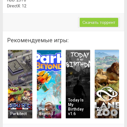
HDD: 25 Гб
DirectX: 12
Скачать торрент
Рекомендуемые игры:
Today Is
My
Park
Birthday
Planet
Parkitect
Beyond
v1.6
Zoo