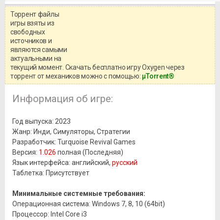
Торрент файлы
Уважаемый посетитель!
игры взяты из
Перед бесплатным скачиванием
свободных
игры, рекомендуем ознакомиться с
системными требованиями и
источников и
информацией о репаке.
являются самыми
актуальными на
текущий момент. Скачать бесплатно игру Oxygen через
торрент от механиков можно с помощью:
μTorrent®
Информация об игре:
Год выпуска: 2023
Жанр: Инди, Симуляторы, Стратегии
Разработчик: Turquoise Revival Games
Версия:
1.026
полная (Последняя)
Язык интерфейса: английский,
русский
Таблетка: Присутствует
Минимальные системные требования:
Операционная система: Windows 7, 8, 10 (64bit)
Процессор: Intel Core i3