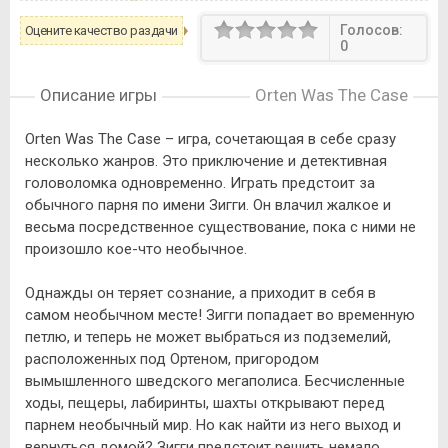
Голосов:
Оцените качество раздачи
0
Описание игры
Orten Was The Case
Orten Was The Case – игра, сочетающая в себе сразу
несколько жанров. Это приключение и детективная
головоломка одновременно. Играть предстоит за
обычного парня по имени Зигги. Он влачил жалкое и
весьма посредственное существование, пока с ними не
произошло кое-что необычное.
Однажды он теряет сознание, а приходит в себя в
самом необычном месте! Зигги попадает во временную
петлю, и теперь не может выбраться из подземелий,
расположенных под Ортеном, пригородом
вымышленного шведского мегаполиса. Бесчисленные
ходы, пещеры, лабиринты, шахты открывают перед
парнем необычный мир. Но как найти из него выход и
вернуться домой? Зигги предстоит решить немало