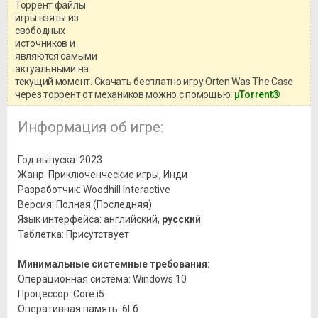
Торрент файлы
Уважаемый посетитель!
игры взяты из
Перед бесплатным скачиванием
свободных
игры, рекомендуем ознакомиться с
системными требованиями и
источников и
информацией о репаке.
являются самыми
актуальными на
текущий момент. Скачать бесплатно игру Orten Was The Case
через торрент от механиков можно с помощью:
μTorrent®
Информация об игре:
Год выпуска: 2023
Жанр: Приключенческие игры, Инди
Разработчик: Woodhill Interactive
Версия: Полная (Последняя)
Язык интерфейса: английский,
русский
Таблетка: Присутствует
Минимальные системные требования:
Операционная система: Windows 10
Процессор: Core i5
Оперативная память: 6Гб