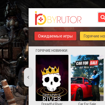
Ожидаемые игры
Горячие н
ГОРЯЧИЕ НОВИНКИ:
Dreadful River
Car For Sale