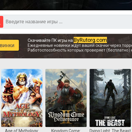
ByRutorg.com
Скачивайте ПК игры на
овинки
Ежедневные новинки ждут вашей скачки через торр
Работоспособность которых проверяет (бесплатно) 
Age of Mythology:
Kingdom Come:
Dying Light: The Beast