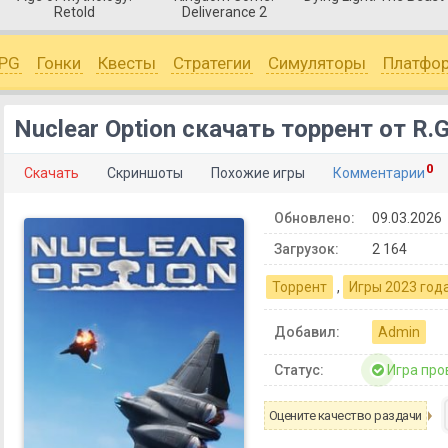
Retold
Deliverance 2
PG
Гонки
Квесты
Стратегии
Симуляторы
Платфо
Nuclear Option скачать торрент от R.
0
Скачать
Скриншоты
Похожие игры
Комментарии
Обновлено:
09.03.2026
Загрузок:
2 164
Торрент
,
Игры 2023 год
Добавил:
Admin
Статус:
Игра про
Оцените качество раздачи