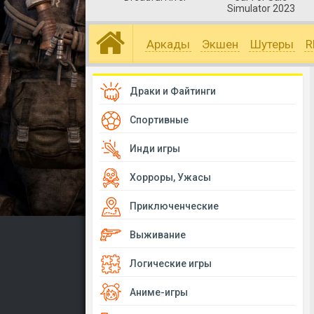
Simulator 2023
Аркады
Экшен
Шутеры
R
Драки и Файтинги
Спортивные
Инди игры
Хорроры, Ужасы
Приключенческие
Выживание
Логические игры
Аниме-игры