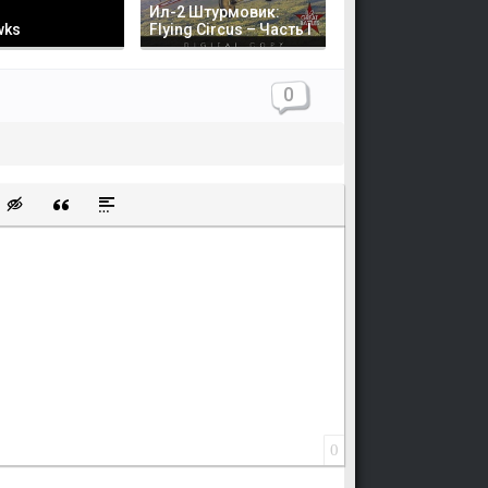
Ил-2 Штурмовик:
wks
Flying Circus – Часть I
0
щищенную ссылку
ть смайлик
Вставка скрытого текста
Вставка цитаты
Вставка спойлера
0