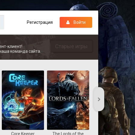
Регистрация
Войти
Старые игры
ент-клиент!
наша команда сайта.
Core Keeper
The Lords of the
REANIMAL