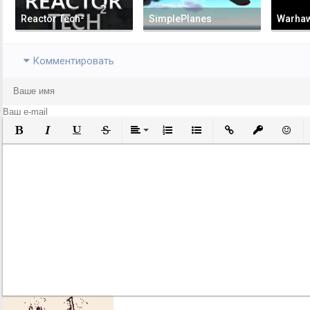
Reactor Tech²
SimplePlanes
Warha
Комментировать
Полужирный
Курсив
Подчеркнутый
Зачеркнутый
Выравнивание
Нумерованный список
Маркированный список
Вставить ссылку
Вставить за
Встави