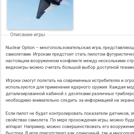
Описание игры
Nuclear Option – многопользовательская игра, представля
самолетами. Игрокам предстоит стать пилотом футуристичес
настоящем вооруженном конфликте между несколькими стр
видеоигры можно считать большой выбор доступной техник
Игроки смогут полетать на современных истребителях и ог
используются для применения ядерного оружия. Каждая мо
детализированной кабиной с десятками различных тумблеро
необходимо внимательно следить за информацией на экрана
Если пилот не будет контролировать показатели датчиков, э
свойствах самолета. По мере прохождения игры, можно буд
аппарат. Например, можно совершенствовать его вооружение
быстрее. В игре присутствует как одиночный, так и многопо