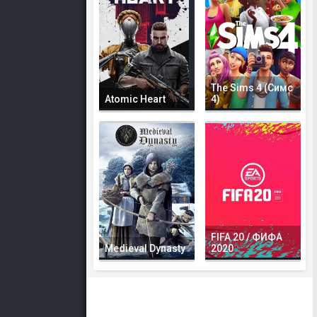
The Sims 4 (Симс
Atomic Heart
4)
FIFA 20 / ФИФА
Medieval Dynasty
2020