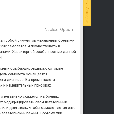
Добавить в Закладки
Nuclear Option
ющая собой симулятор управления боевыми
ких самолетов и поучаствовать в
анами. Характерной особенностью данной
и.
ромных бомбардировщиках, которые
дель самолета оснащается
в и дисплеев. Во время полета
х и измерительных приборах.
то негативно скажется на боевых
ет модифицировать свой летательный
 или двигатель, чтобы самолет летал еще
льзовательский режим. Поэтому при