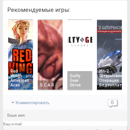
Рекомендуемые игры:
Red
Ил-2
Wings:
Guilty
Штурмовик
American
Gear
Операция
Aces
S.C.A.R
Strive
Боденплатте
0
Комментировать