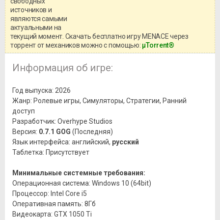
свободных
игры, рекомендуем ознакомиться с
системными требованиями и
источников и
информацией о репаке.
являются самыми
актуальными на
текущий момент. Скачать бесплатно игру MENACE через
торрент от механиков можно с помощью:
μTorrent®
Информация об игре:
Год выпуска: 2026
Жанр: Ролевые игры, Симуляторы, Стратегии, Ранний
доступ
Разработчик: Overhype Studios
Версия:
0.7.1 GOG
(Последняя)
Язык интерфейса: английский,
русский
Таблетка: Присутствует
Минимальные системные требования:
Операционная система: Windows 10 (64bit)
Процессор: Intel Core i5
Оперативная память: 8Гб
Видеокарта: GTX 1050 Ti