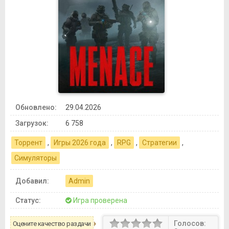
Обновлено:
29.04.2026
Загрузок:
6 758
Торрент
,
Игры 2026 года
,
RPG
,
Стратегии
,
Симуляторы
Добавил:
Admin
Статус:
Игра проверена
Голосов:
Оцените качество раздачи