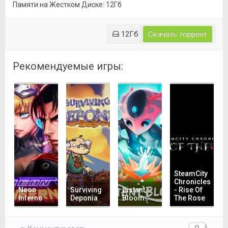
Памяти на Жестком Диске: 12Гб
12Гб
Скачать торрент
Рекомендуемые игры:
SteamCity
Chronicles
Neon
Surviving
Distant
- Rise Of
Inferno
Deponia
Bloom
The Rose