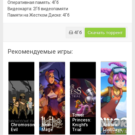
Оперативная память: 4Гб
Видеокарта: 2Гб видеопамяти
Памяти на Жестком Диске: 4Гб
4Гб
Скачать торрент
Рекомендуемые игры:
Tower
Princess:
Chromosome
Near-
Knight's
Ankora:
Evil
Mage
Trial
Lost Days