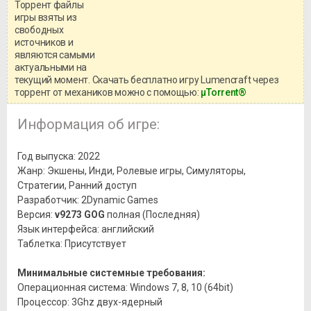
Торрент файлы
Уважаемый посетитель!
игры взяты из
Перед бесплатным скачиванием
свободных
игры, рекомендуем ознакомиться с
системными требованиями и
источников и
информацией о репаке.
являются самыми
актуальными на
текущий момент. Скачать бесплатно игру Lumencraft через
торрент от механиков можно с помощью:
μTorrent®
Информация об игре:
Год выпуска: 2022
Жанр: Экшены, Инди, Ролевые игры, Симуляторы,
Стратегии, Ранний доступ
Разработчик: 2Dynamic Games
Версия:
v9273 GOG
полная (Последняя)
Язык интерфейса: английский
Таблетка: Присутствует
Минимальные системные требования:
Операционная система: Windows 7, 8, 10 (64bit)
Процессор: 3Ghz двух-ядерный