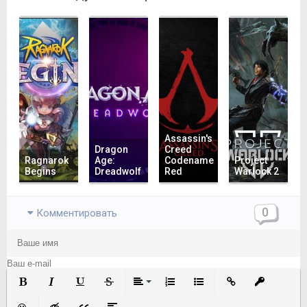
Assassin's
Dragon
Creed
Ragnarok
Age:
Codename
Project
Begins
Dreadwolf
Red
Warlock 2
0
Комментировать
Полужирный
Курсив
Подчеркнутый
Зачеркнутый
Выравнивание
Нумерованный список
Маркированный список
Вставить ссылку
Вставить з