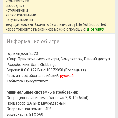
игры взяты из
Перед бесплатным скачиванием
свободных
игры, рекомендуем ознакомиться с
системными требованиями и
источников и
информацией о репаке.
являются самыми
актуальными на
текущий момент. Скачать бесплатно игру Life Not Supported
через торрент от механиков можно с помощью:
μTorrent®
Информация об игре:
Год выпуска: 2023
Жанр: Приключенческие игры, Симуляторы, Ранний доступ
Разработчик: Sam Stubbings
Версия:
0.6.0.122
Build 18072058 (Последняя)
Язык интерфейса: английский,
русский
Таблетка: Присутствует
Минимальные системные требования:
Операционная система: Windows 7, 8, 10 (64bit)
Процессор: 2.6 GHz двух-ядерный
Оперативная память: 4Гб
Видеокарта: GTX 560