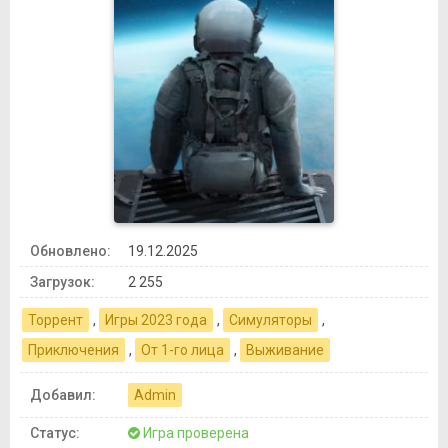
Обновлено:
19.12.2025
Загрузок:
2 255
Торрент
,
Игры 2023 года
,
Симуляторы
,
Приключения
,
От 1-го лица
,
Выживание
Добавил:
Admin
Статус:
Игра проверена