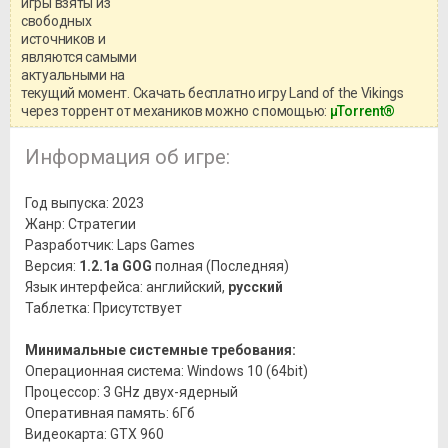
игры взяты из
Перед бесплатным скачиванием
свободных
игры, рекомендуем ознакомиться с
системными требованиями и
источников и
информацией о репаке.
являются самыми
актуальными на
текущий момент. Скачать бесплатно игру Land of the Vikings
через торрент от механиков можно с помощью:
μTorrent®
Информация об игре:
Год выпуска: 2023
Жанр: Стратегии
Разработчик: Laps Games
Версия:
1.2.1a GOG
полная (Последняя)
Язык интерфейса: английский,
русский
Таблетка: Присутствует
Минимальные системные требования:
Операционная система: Windows 10 (64bit)
Процессор: 3 GHz двух-ядерный
Оперативная память: 6Гб
Видеокарта: GTX 960