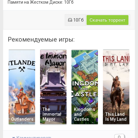
Памяти на Жестком Диске: 10Гб
10Гб
Скачать торрент
Рекомендуемые игры:
The
Kingdoms
Immortal
and
This Land
Outlanders
Mayor
Castles
Is My Land
0