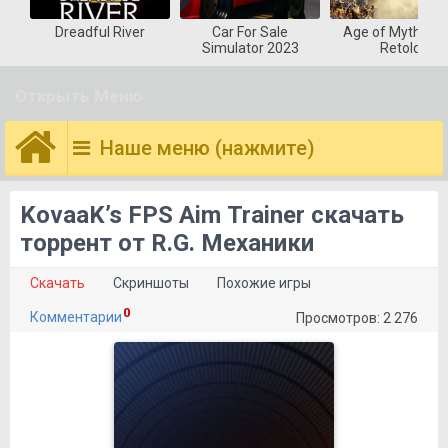
Dreadful River
Car For Sale
Age of Mytholog
Simulator 2023
Retold
Открыть Меню
Наше меню (нажмите)
KovaaK’s FPS Aim Trainer скачать
торрент от R.G. Механики
Скачать
Скриншоты
Похожие игры
0
Комментарии
Просмотров: 2 276