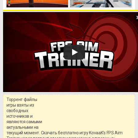
Торрент файлы
Уважаемый посетитель!
игры взяты из
Перед бесплатным скачиванием
свободных
игры, рекомендуем ознакомиться с
системными требованиями и
источников и
информацией о репаке.
являются самыми
актуальными на
текущий момент. Скачать бесплатно игру KovaaK’s FPS Aim