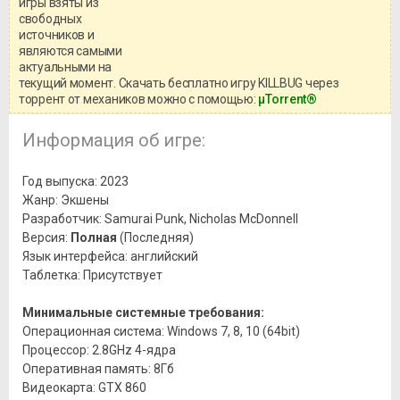
игры взяты из
Перед бесплатным скачиванием
свободных
игры, рекомендуем ознакомиться с
системными требованиями и
источников и
информацией о репаке.
являются самыми
актуальными на
текущий момент. Скачать бесплатно игру KILLBUG через
торрент от механиков можно с помощью:
μTorrent®
Информация об игре:
Год выпуска: 2023
Жанр: Экшены
Разработчик: Samurai Punk, Nicholas McDonnell
Версия:
Полная
(Последняя)
Язык интерфейса: английский
Таблетка: Присутствует
Минимальные системные требования:
Операционная система: Windows 7, 8, 10 (64bit)
Процессор: 2.8GHz 4-ядра
Оперативная память: 8Гб
Видеокарта: GTX 860