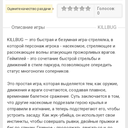
Голосов:
Оцените качество раздачи
0
Описание игры
KILLBUG
KILLBUG — это быстрая и безумная игра-стрелялка, в
которой персонаж игрока - насекомое, стреляющее и
рассекающее волны атакующих прожорливых врагов.
Геймплей - это сочетание быстрой стрельбы и
движений в стиле паркура, позволяющее опередить
статус многоногих соперников.
Это простая игра, которая выделяется тем, как оружие,
движения и враги сочетаются, создавая плавное,
временами балетное сражение. Суть заключается в том,
что другие насекомые подрезали герою крылья и
отправили в изгнание, а теперь подстерегают его, чтобы
устроить засаду. Как жук-убийца, он использует свои
инстинкты, чтобы совершать рывки, двойные прыжки и
бег по стенам. Главное - продолжать двигаться и, по