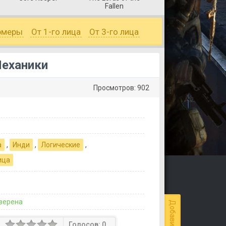
Fallen
рмеры
От 1-го лица
От 3-го лица
Механики
Просмотров: 902
а
,
Инди
,
Логические
,
ица
верена
Голосов:
0