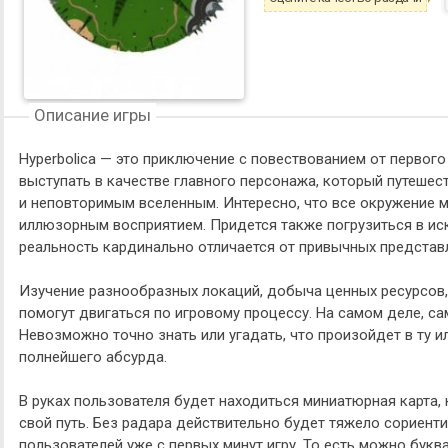
Описание игры
Hyperbolica — это приключение с повествованием от первог
выступать в качестве главного персонажа, который путеше
и неповторимым вселенным. Интересно, что все окружение 
иллюзорным восприятием. Придется также погрузиться в ис
реальность кардинально отличается от привычных представ
Изучение разнообразных локаций, добыча ценных ресурсов
помогут двигаться по игровому процессу. На самом деле, са
Невозможно точно знать или угадать, что произойдет в ту и
полнейшего абсурда.
В руках пользователя будет находиться миниатюрная карта,
свой путь. Без радара действительно будет тяжело сориент
пользователей уже с первых минут игру. То есть можно букв