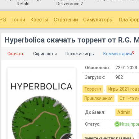
Retold
Deliverance 2
PG
Гонки
Квесты
Стратегии
Симуляторы
Платфо
Hyperbolica скачать торрент от R.G. 
0
Скачать
Скриншоты
Похожие игры
Комментарии
Обновлено:
22.01.2023
Загрузок:
902
Торрент
,
Игры 2021 год
Приключения
,
От 1-го л
Добавил:
Admin
Статус:
Игра про
Оцените качество раздачи