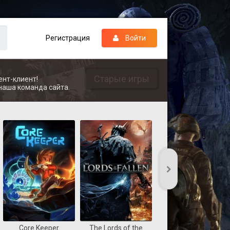
Регистрация
Войти
Старые игры
ент-клиент!
наша команда сайта.
Core Keeper
The Lords of the
REANIMAL