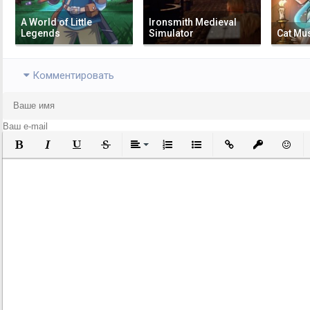
A World of Little
Ironsmith Medieval
Legends
Simulator
Cat M
Комментировать
Полужирный
Курсив
Подчеркнутый
Зачеркнутый
Выравнивание
Нумерованный список
Маркированный список
Вставить ссылку
Вставить за
Встави