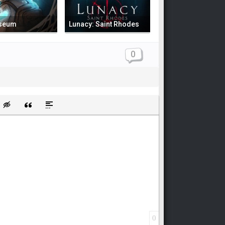
useum
Lunacy: Saint Rhodes
0
щищенную ссылку
ть смайлик
Вставка скрытого текста
Вставка цитаты
Вставка спойлера
0