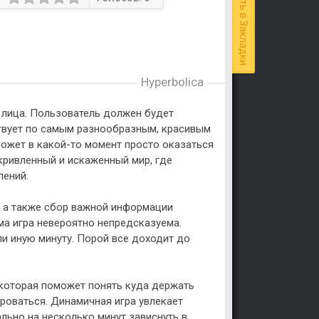
Добавить в Закладки
Hyperbolica
о лица. Пользователь должен будет
ствует по самым разнообразным, красивым
может в какой-то момент просто оказаться
кривленный и искаженный мир, где
лений.
, а также сбор важной информации
ма игра невероятно непредсказуема.
ли иную минуту. Порой все доходит до
 которая поможет понять куда держать
ироваться. Динамичная игра увлекает
ально на несколько минут зависнуть в