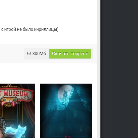
е с игрой не было кириллицы)
800Мб
Скачать торрент