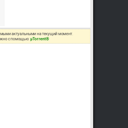
самыми актуальными на текущий момент.
можно с помощью:
μTorrent®