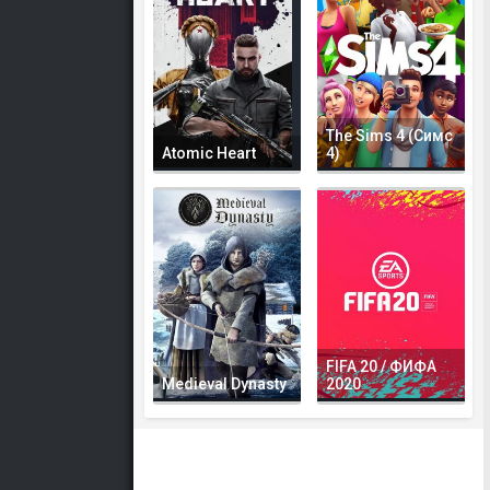
The Sims 4 (Симс
Atomic Heart
4)
FIFA 20 / ФИФА
Medieval Dynasty
2020