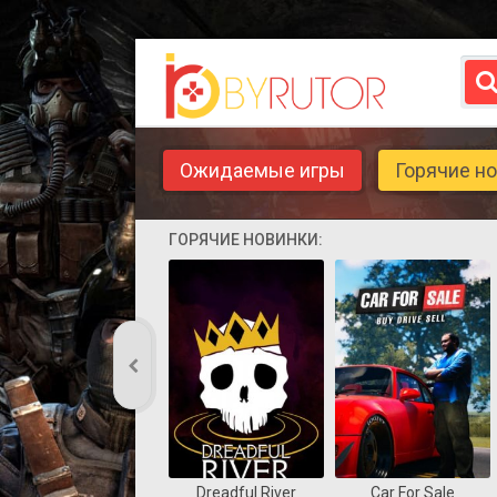
Ожидаемые игры
Горячие н
ГОРЯЧИЕ НОВИНКИ:
Dreadful River
Car For Sale