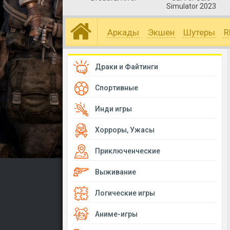
Simulator 2023
Аркады
Экшен
Шутеры
R
Драки и Файтинги
Спортивные
Инди игры
Хорроры, Ужасы
Приключенческие
Выживание
Логические игры
Аниме-игры